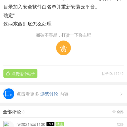
目录加入安全软件白名单并重新安装云平台。
确定”
这两东西到底怎么处理
搬砖不容易，打赏一下楼主吧
赏
点赞这个帖子
帖子ID: 16249

点击看更多
游戏讨论
内容

全部评论
3
全部

rw2021hxd1100
Lv.1
楼主
软卧